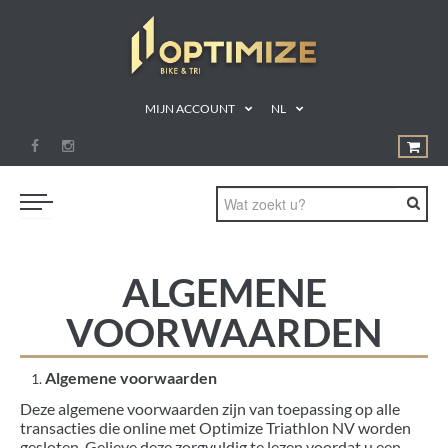
MIJN ACCOUNT
NL
ZWEMMEN
ALGEMENE
FIETSEN
VOORWAARDEN
LOPEN
TRIATLON
Algemene voorwaarden
Deze algemene voorwaarden zijn van toepassing op alle
SHOP
transacties die online met Optimize Triathlon NV worden
SPORTVOEDING
gesloten. Gelieve deze zorgvuldig te lezen voordat u een