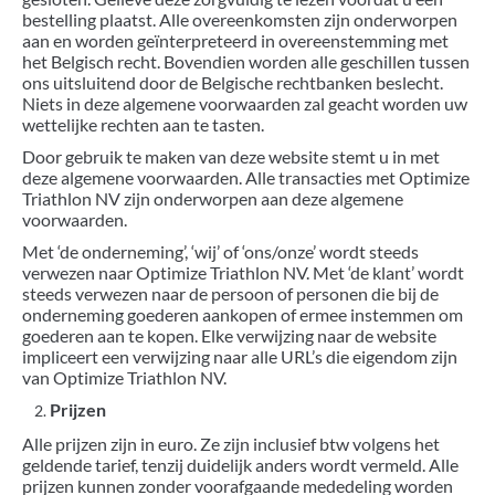
bestelling plaatst. Alle overeenkomsten zijn onderworpen
BIKEFITTING
aan en worden geïnterpreteerd in overeenstemming met
het Belgisch recht. Bovendien worden alle geschillen tussen
COACHING
ons uitsluitend door de Belgische rechtbanken beslecht.
Niets in deze algemene voorwaarden zal geacht worden uw
MECHANIEK
wettelijke rechten aan te tasten.
TESTING
Door gebruik te maken van deze website stemt u in met
deze algemene voorwaarden. Alle transacties met Optimize
CADEAUBON
Triathlon NV zijn onderworpen aan deze algemene
voorwaarden.
Met ‘de onderneming’, ‘wij’ of ‘ons/onze’ wordt steeds
verwezen naar Optimize Triathlon NV. Met ‘de klant’ wordt
steeds verwezen naar de persoon of personen die bij de
onderneming goederen aankopen of ermee instemmen om
goederen aan te kopen. Elke verwijzing naar de website
impliceert een verwijzing naar alle URL’s die eigendom zijn
van Optimize Triathlon NV.
Prijzen
Alle prijzen zijn in euro. Ze zijn inclusief btw volgens het
geldende tarief, tenzij duidelijk anders wordt vermeld. Alle
prijzen kunnen zonder voorafgaande mededeling worden