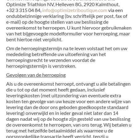
Optimize Triathlon NV, Helleven 8G, 2920 Kalmthout,
+32 3 315 04 84,
info@optimizetriboutique.com
via een
ondubbelzinnige verklaring (bv. schriftelijk per post, fax of
e-mail) op de hoogte stellen van uw beslissing de
overeenkomst te herroepen. U kunt hiervoor gebruikmaken
van het bijgevoegde modelformulier voor herroeping, maar
bent hiertoe niet verplicht.
Om de herroepingstermijn na te leven volstaat het om uw
mededeling betreffende uw uitoefening van het
herroepingsrecht te verzenden voordat de
herroepingstermijn is verstreken.
Gevolgen van de herroeping
Als u de overeenkomst herroept, ontvangt u alle betalingen
die u tot op dat moment heeft gedaan, inclusief
leveringskosten (met uitzondering van eventuele extra
kosten ten gevolge van uw keuze voor een andere wijze van
levering dan de door ons geboden goedkoopste standaard
levering) onverwijld en in ieder geval niet later dan 14
dagen nadat wij op de hoogte zijn gesteld van uw beslissing
de overeenkomst te herroepen, van ons terug. Wij betalen u
terug met hetzelfde betaalmiddel als waarmee u de
oorspronkelijke transactie heeft verricht, tenzij u