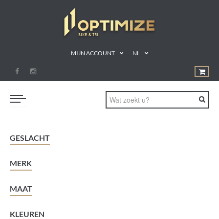
MIJN ACCOUNT
NL
ZWEMMEN
GESLACHT
FIETSEN
MERK
LOPEN
TRIATLON
MAAT
SHOP
KLEUREN
SPORTVOEDING