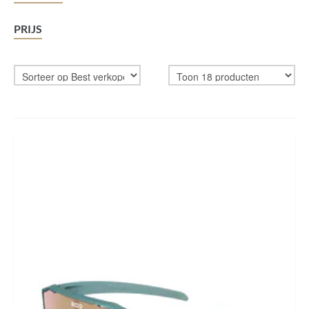
BIKEFITTING
PRIJS
COACHING
MECHANIEK
TESTING
CADEAUBON