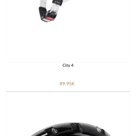
City 4
89.95€