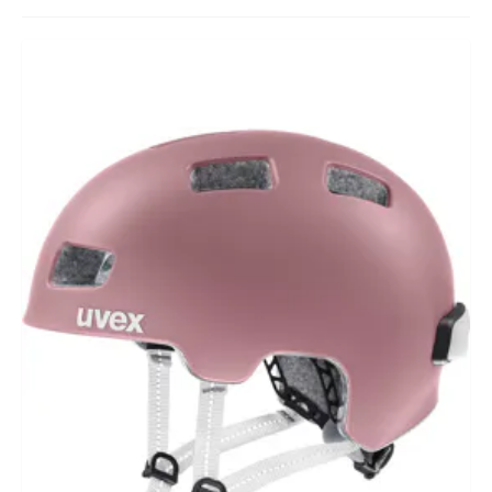
BIKEFITTING
COACHING
MECHANIEK
TESTING
CADEAUBON