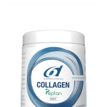
BIKEFITTING
COACHING
MECHANIEK
TESTING
CADEAUBON