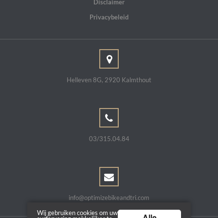
Disclaimer
Privacybeleid
Helleven 8G, 2920 Kalmthout
03/315.04.84
info@optimizebikeandtri.com
Wij gebruiken cookies om uw
Alle