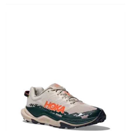
BIKEFITTING
COACHING
MECHANIEK
TESTING
CADEAUBON