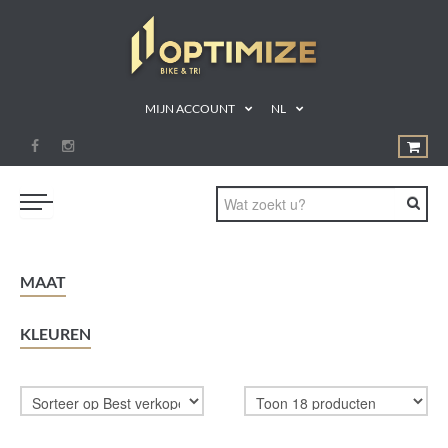
MIJN ACCOUNT
NL
ZWEMMEN
MAAT
FIETSEN
KLEUREN
LOPEN
TRIATLON
SHOP
SPORTVOEDING